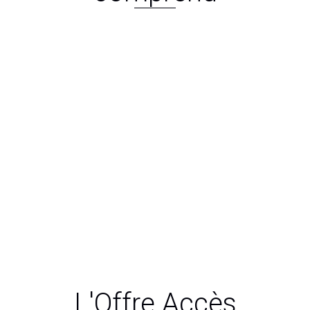
2 appareils auditifs
+ Chargeur Premium
+ Kit entretien
+ Garantie 4 ans
+ Assurance perte/vol/casse 4 ans
À partir de 2500€ tout compris,
bénéficiez de la technologie
rechargeable et d’un son de très
grande qualité. Essai 30 jours sans
frais.
L'Offre Accès