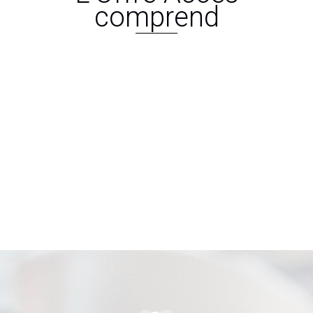
comprend
2 appareils auditifs
+ Kit entretien
+ 1 an de piles
À partir de 0€ dans le cadre de
l’application du dispositif
gouvernemental 100 % santé. Dès
aujourd’hui, tout contrat mutuelle
“responsable” vous donne accès à un
équipement auditif de classe I.Essai
30 jours sans frais.